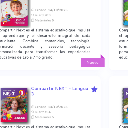
Creado
14/10/2025
Visitas
83
Materiales
5
ompartir Next es el sistema educativo que impulsa
Comp
l aprendizaje y el desarrollo integral de cada
el a
studiante. Combina contenidos, tecnología,
estu
ormación docente y asesoría pedagógica
for
ersonalizada para transformar las experiencias
pers
ducativas de 1ro a 7mo grado.
educ
Nuevo
Compartir NEXT - Lengua
3
Creado
14/10/2025
Visitas
54
Materiales
5
ompartir Next es el sistema educativo que impulsa
Comp