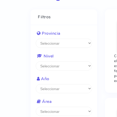
Filtros
Provincia
Nivel
C
e
e
f
p
Año
e
Área