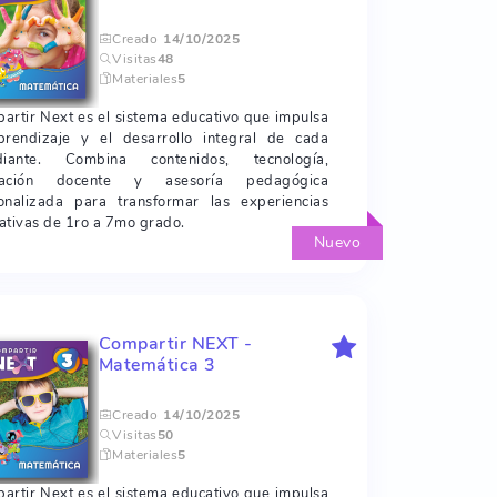
Creado
14/10/2025
Visitas
48
Materiales
5
artir Next es el sistema educativo que impulsa
prendizaje y el desarrollo integral de cada
diante. Combina contenidos, tecnología,
mación docente y asesoría pedagógica
onalizada para transformar las experiencias
ativas de 1ro a 7mo grado.
Nuevo
Compartir NEXT -
Matemática 3
Creado
14/10/2025
Visitas
50
Materiales
5
artir Next es el sistema educativo que impulsa