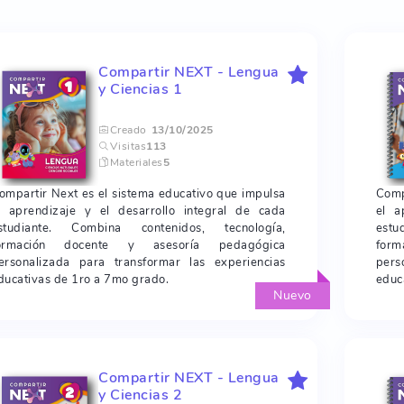
Compartir NEXT - Lengua
y Ciencias 1
Creado
13/10/2025
Visitas
113
Materiales
5
ompartir Next es el sistema educativo que impulsa
Comp
l aprendizaje y el desarrollo integral de cada
el a
studiante. Combina contenidos, tecnología,
estu
ormación docente y asesoría pedagógica
for
ersonalizada para transformar las experiencias
pers
ducativas de 1ro a 7mo grado.
educ
Nuevo
Compartir NEXT - Lengua
y Ciencias 2