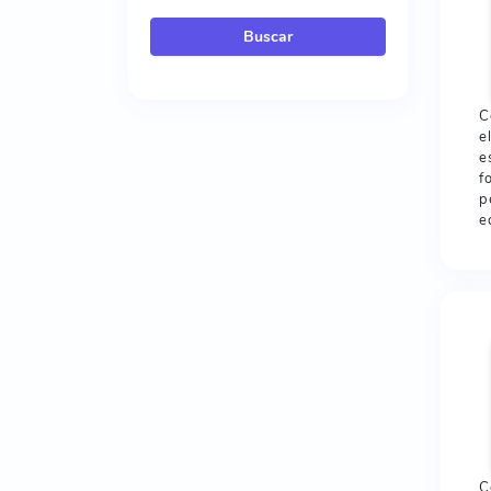
Buscar
C
e
e
f
p
e
C